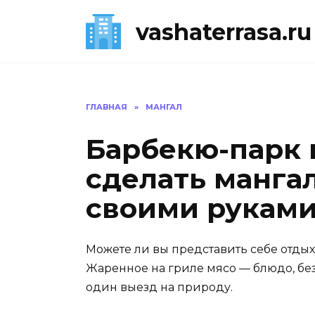
Перейти
к
vashaterrasa.ru
содержанию
ГЛАВНАЯ
»
МАНГАЛ
Барбекю-парк н
сделать манга
своими рукам
Можете ли вы представить себе отдых
Жаренное на гриле мясо — блюдо, бе
один выезд на природу.