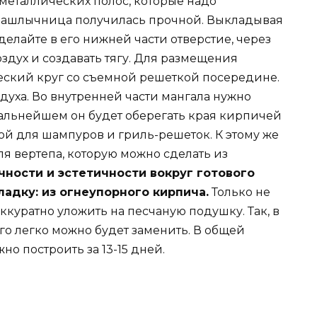
металлических полос, которые надо
шашлычница получилась прочной. Выкладывая
делайте в его нижней части отверстие, через
здух и создавать тягу. Для размещения
еский круг со съемной решеткой посередине.
духа. Во внутренней части мангала нужно
дальнейшем он будет оберегать края кирпичей
ой для шампуров и гриль-решеток. К этому же
я вертепа, которую можно сделать из
ности и эстетичности вокруг готового
адку: из огнеупорного кирпича.
Только не
аккуратно уложить на песчаную подушку. Так, в
го легко можно будет заменить. В общей
о построить за 13-15 дней.