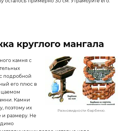
ху осталось примерно 30 см. Утрамбуйте его.
ка круглого мангала
ного камня с
ительных
 с подробной
ный его плюс в
ицаемом
амни. Камни
у, поэтому их
Разновидности барбекю.
 и размеру. Не
ходимо