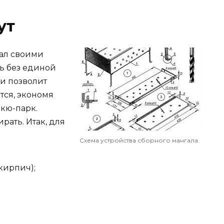
ут
гал своими
ь без единой
 и позволит
ется, экономя
екю-парк.
рать. Итак, для
Схема устройства сборного мангала.
кирпич);