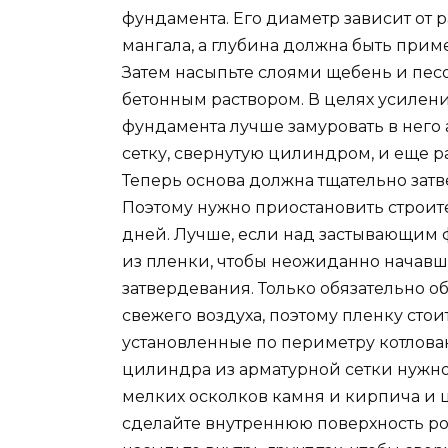
фундамента. Его диаметр зависит от 
мангала, а глубина должна быть прим
Затем насыпьте слоями щебень и песо
бетонным раствором. В целях усилен
фундамента лучше замуровать в него
сетку, свернутую цилиндром, и еще ра
Теперь основа должна тщательно затв
Поэтому нужно приостановить строите
дней. Лучше, если над застывающим
из пленки, чтобы неожиданно начав
затвердевания. Только обязательно 
свежего воздуха, поэтому пленку сто
установленные по периметру котлован
цилиндра из арматурной сетки нужно 
мелких осколков камня и кирпича и 
сделайте внутреннюю поверхность р