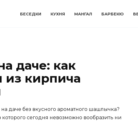
БЕСЕДКИ
КУХНЯ
МАНГАЛ
БАРБЕКЮ
В
а даче: как
л из кирпича
и
 на даче без вкусного ароматного шашлычка?
з которого сегодня невозможно вообразить ни