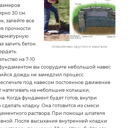
размеров
ерно 30 см.
к, залейте все
ия прочности
 арматурную
з залить бетон.
Устройство круглого мангала.
ердеть.
льство на 7-10
 фундаментом вы соорудите небольшой навес
шийся дождь не замедлил процесс
обеспечьте под навесом постоянное движение
ит натягивать на небольшие колышки,
а. Когда фундамент будет готов, внутри
сделать кладку. Она готовится из смеси
цементного раствора. При помощи шпателя
овной. После высыхания внутренней кладки